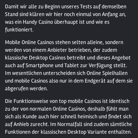
Damit wir alle zu Beginn unseres Tests auf demselben
Stand sind klären wir hier noch einmal von Anfang an,
was ein Handy Casino überhaupt ist und wie es
funktioniert.
Mobile Online Casinos stehen selten alleine, sondern
werden von einem Anbieter betrieben, der zudem
klassische Desktop Casinos betreibt und dieses Angebot
auch auf Smartphone und Tablet zur Verfügung stellt.
Im wesentlichen unterscheiden sich Online Spielhallen
und mobile Casinos also nur in dem Endgerät auf dem sie
abgerufen werden.
Die Funktionsweise von top mobile Casinos ist identisch
zu der von normalen Online Casinos, deshalb fühlt man
sich als Kunde auch hier schnell heimisch und findet sich
auf Anhieb zurecht. Im Normalfall sind zudem sämtliche
Funktionen der klassischen Desktop Variante enthalten.