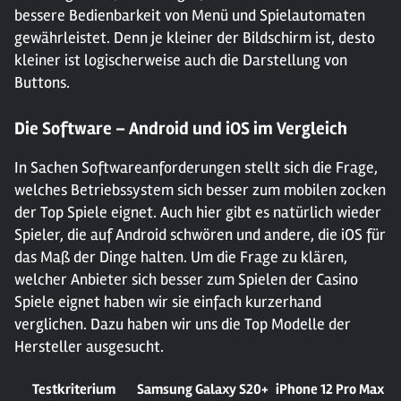
bessere Bedienbarkeit von Menü und Spielautomaten
gewährleistet. Denn je kleiner der Bildschirm ist, desto
kleiner ist logischerweise auch die Darstellung von
Buttons.
Die Software – Android und iOS im Vergleich
In Sachen Softwareanforderungen stellt sich die Frage,
welches Betriebssystem sich besser zum mobilen zocken
der Top Spiele eignet. Auch hier gibt es natürlich wieder
Spieler, die auf Android schwören und andere, die iOS für
das Maß der Dinge halten. Um die Frage zu klären,
welcher Anbieter sich besser zum Spielen der Casino
Spiele eignet haben wir sie einfach kurzerhand
verglichen. Dazu haben wir uns die Top Modelle der
Hersteller ausgesucht.
Testkriterium
Samsung Galaxy S20+
iPhone 12 Pro Max