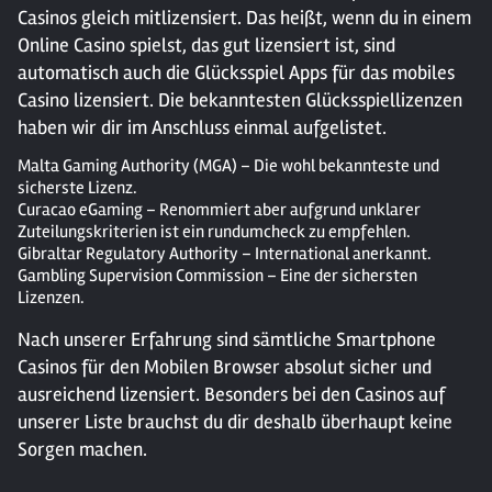
Casinos gleich mitlizensiert. Das heißt, wenn du in einem
Online Casino spielst, das gut lizensiert ist, sind
automatisch auch die Glücksspiel Apps für das mobiles
Casino lizensiert. Die bekanntesten Glücksspiellizenzen
haben wir dir im Anschluss einmal aufgelistet.
Malta Gaming Authority (MGA) – Die wohl bekannteste und
sicherste Lizenz.
Curacao eGaming – Renommiert aber aufgrund unklarer
Zuteilungskriterien ist ein rundumcheck zu empfehlen.
Gibraltar Regulatory Authority – International anerkannt.
Gambling Supervision Commission – Eine der sichersten
Lizenzen.
Nach unserer Erfahrung sind sämtliche Smartphone
Casinos für den Mobilen Browser absolut sicher und
ausreichend lizensiert. Besonders bei den Casinos auf
unserer Liste brauchst du dir deshalb überhaupt keine
Sorgen machen.