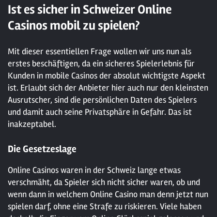
Ist es sicher in Schweizer Online
Casinos mobil zu spielen?
Mit dieser essentiellen Frage wollen wir uns nun als
erstes beschäftigen, da ein sicheres Spielerlebnis für
Kunden in mobile Casinos der absolut wichtigste Aspekt
ist. Erlaubt sich der Anbieter hier auch nur den kleinsten
Ausrutscher, sind die persönlichen Daten des Spielers
und damit auch seine Privatsphäre in Gefahr. Das ist
inakzeptabel.
Die Gesetzeslage
Online Casinos waren in der Schweiz lange etwas
verschmäht, da Spieler sich nicht sicher waren, ob und
wenn dann in welchem Online Casino man denn jetzt nun
spielen darf, ohne eine Strafe zu riskieren. Viele haben