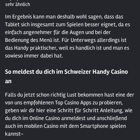
sehr ähnlich
Im Ergebnis kann man deshalb wohl sagen, dass das
Tablet sich insgesamt zum Spielen besser eignet, da es
einfach angenehmer für die Augen und bei der
Bedienung des Menü ist. Für Unterwegs allerdings ist
das Handy praktischer, weil es handlich ist und man es
sowieso immer dabei hat.
So meldest du dich im Schweizer Handy Casino
an
Falls du jetzt schon richtig Lust bekommen hast eine der
von uns empfohlenen Top Casino Apps zu probieren,
geben wir dir hier eine Schritt für Schritt Anleitung, wie
du dich im Online Casino anmeldest und anschließend
auch im mobilen Casino mit dem Smartphone spielen
kannst-