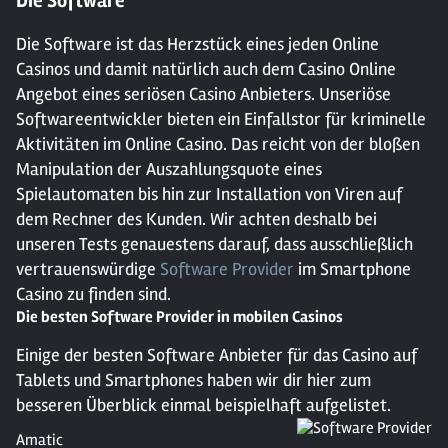
Die Software
Die Software ist das Herzstück eines jeden Online
Casinos und damit natürlich auch dem Casino Online
Angebot eines seriösen Casino Anbieters. Unseriöse
Softwareentwickler bieten ein Einfallstor für kriminelle
Aktivitäten im Online Casino. Das reicht von der bloßen
Manipulation der Auszahlungsquote eines
Spielautomaten bis hin zur Installation von Viren auf
dem Rechner des Kunden. Wir achten deshalb bei
unseren Tests genauestens darauf, dass ausschließlich
vertrauenswürdige
Software Provider
im Smartphone
Casino zu finden sind.
Die besten Software Provider in mobilen Casinos
Einige der besten Software Anbieter für das Casino auf
Tablets und Smartphones haben wir dir hier zum
besseren Überblick einmal beispielhaft aufgelistet.
Amatic