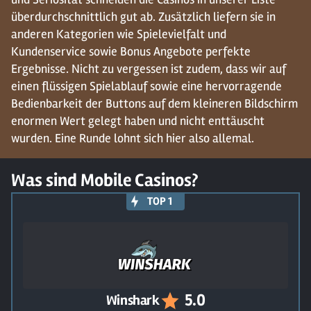
überdurchschnittlich gut ab. Zusätzlich liefern sie in
anderen Kategorien wie Spielevielfalt und
Kundenservice sowie Bonus Angebote perfekte
Ergebnisse. Nicht zu vergessen ist zudem, dass wir auf
einen flüssigen Spielablauf sowie eine hervorragende
Bedienbarkeit der Buttons auf dem kleineren Bildschirm
enormen Wert gelegt haben und nicht enttäuscht
wurden. Eine Runde lohnt sich hier also allemal.
Was sind Mobile Casinos?
5.0
Winshark