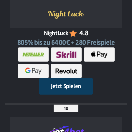
4.8
NightLuck
805% bis zu 6400€ + 280 Freispiele
Jetzt Spielen