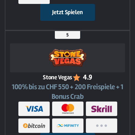
Jetzt Spielen
4.9
Stone Vegas
100% bis zu CHF 550 + 200 Freispiele + 1
Bonus Crab