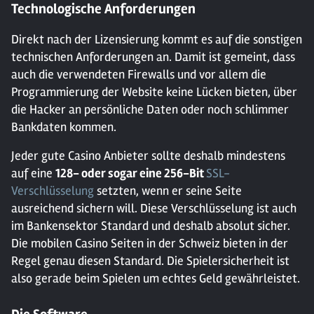
Technologische Anforderungen
Direkt nach der Lizensierung kommt es auf die sonstigen
technischen Anforderungen an. Damit ist gemeint, dass
auch die verwendeten Firewalls und vor allem die
Programmierung der Website keine Lücken bieten, über
die Hacker an persönliche Daten oder noch schlimmer
Bankdaten kommen.
Jeder gute Casino Anbieter sollte deshalb mindestens
auf eine
128- oder sogar eine 256-Bit
SSL-
Verschlüsselung
setzten, wenn er seine Seite
ausreichend sichern will. Diese Verschlüsselung ist auch
im Bankensektor Standard und deshalb absolut sicher.
Die mobilen Casino Seiten in der Schweiz bieten in der
Regel genau diesen Standard. Die Spielersicherheit ist
also gerade beim Spielen um echtes Geld gewährleistet.