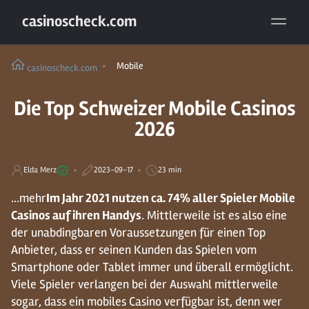
casinoscheck.com
Mobile
casinoscheck.com
Die Top Schweizer Mobile Casinos
2026
Elda Merz
2023-09-17
23 min
...mehr
Im Jahr 2021 nutzen ca. 74% aller Spieler Mobile
Casinos auf ihren Handys
. Mittlerweile ist es also eine
der unabdingbaren Voraussetzungen für einen Top
Anbieter, dass er seinen Kunden das Spielen vom
Smartphone oder Tablet immer und überall ermöglicht.
Viele Spieler verlangen bei der Auswahl mittlerweile
sogar, dass ein mobiles Casino verfügbar ist, denn wer